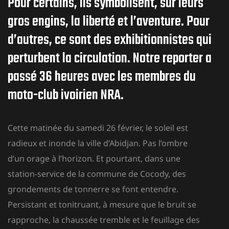
Pour certains, ils symbolisent, sur leurs
gros engins, la liberté et l’aventure. Pour
d’autres, ce sont des exhibitionnistes qui
perturbent la circulation. Notre reporter a
passé 36 heures avec les membres du
moto-club ivoirien NRA.
Cette matinée du samedi 26 février, le soleil est
radieux et inonde la ville d’Abidjan. Pas l’ombre
d’un orage à l’horizon. Et pourtant, dans une
station-service de la commune de Cocody, des
grondements de tonnerre se font entendre.
Persistant et tonitruant, à mesure que le bruit se
rapproche, la chaussée tremble et le feuillage des