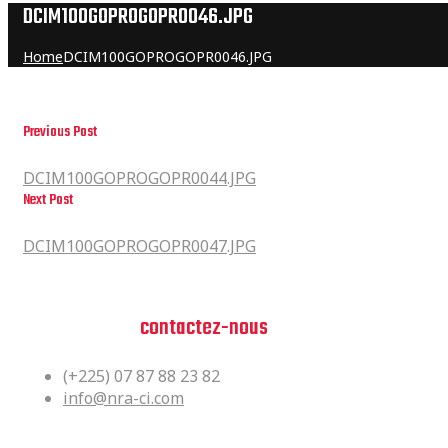
DCIM100GOPROGOPR0046.JPG
Home
DCIM100GOPROGOPR0046.JPG
Previous Post
DCIM100GOPROGOPR0044.JPG
DCIM100GOPROGOPR0044.JPG
Next Post
DCIM100GOPROGOPR0047.JPG
DCIM100GOPROGOPR0047.JPG
Vous avez des questions?
n'hesitez pas,
contactez-nous
(+225) 07 87 88 23 82
info@nra-ci.com
Siège Social