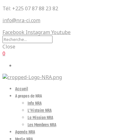
Tél: +225 07 87 88 23 82
info@nra-ci.com
Facebook
Instagram
Youtube
Close
0
Accueil
A propos de NRA
Info NRA
L’Histoire NRA
La Mission NRA
Les Membres NRA
Agenda NRA
Media NRA