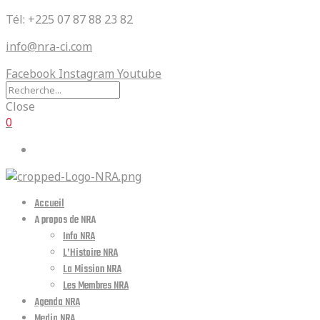
Tél: +225 07 87 88 23 82
info@nra-ci.com
Facebook
Instagram
Youtube
Close
0
Accueil
A propos de NRA
Info NRA
L’Histoire NRA
La Mission NRA
Les Membres NRA
Agenda NRA
Media NRA