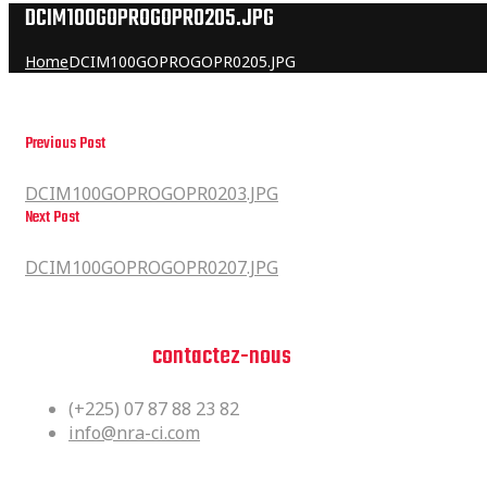
DCIM100GOPROGOPR0205.JPG
Home
DCIM100GOPROGOPR0205.JPG
Previous Post
DCIM100GOPROGOPR0203.JPG
DCIM100GOPROGOPR0203.JPG
Next Post
DCIM100GOPROGOPR0207.JPG
DCIM100GOPROGOPR0207.JPG
Vous avez des questions?
n'hesitez pas,
contactez-nous
(+225) 07 87 88 23 82
info@nra-ci.com
Siège Social