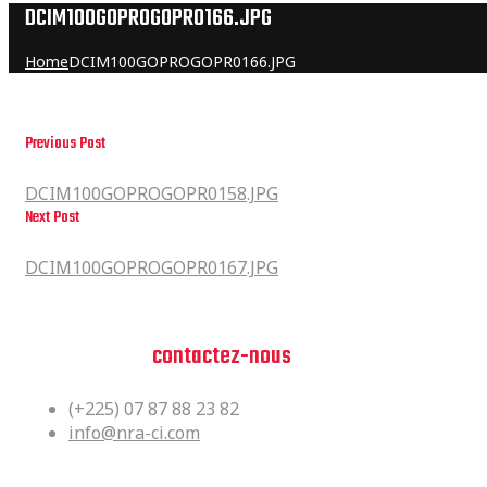
DCIM100GOPROGOPR0166.JPG
Home
DCIM100GOPROGOPR0166.JPG
Previous Post
DCIM100GOPROGOPR0158.JPG
DCIM100GOPROGOPR0158.JPG
Next Post
DCIM100GOPROGOPR0167.JPG
DCIM100GOPROGOPR0167.JPG
Vous avez des questions?
n'hesitez pas,
contactez-nous
(+225) 07 87 88 23 82
info@nra-ci.com
Siège Social