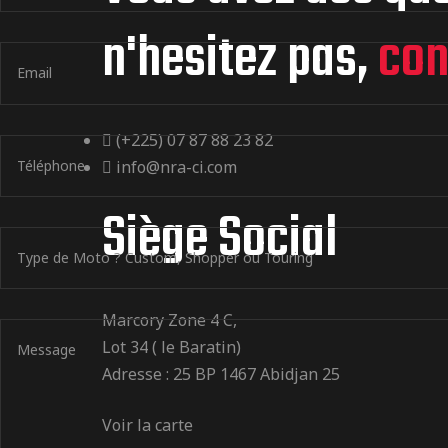
n'hesitez pas,
con
(+225) 07 87 88 23 82
info@nra-ci.com
Siège Social
Marcory Zone 4 C,
Lot 34 ( le Baratin)
Adresse : 25 BP 1467 Abidjan 25
Voir la carte