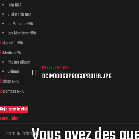
Info NRA
L’Histoire NRA
La Mission NRA
Les Membres NRA
Agenda NRA
Media NRA
Photos Album
PREVIOUS POST
Videos
DCIM100GOPROGOPR0118.JPG
Shop NRA
Contact NRA
Rejoindre le club
Formulaire
Vous avez des qu