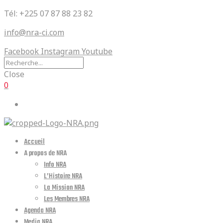
Tél: +225 07 87 88 23 82
info@nra-ci.com
Facebook
Instagram
Youtube
Close
0
Accueil
A propos de NRA
Info NRA
L’Histoire NRA
La Mission NRA
Les Membres NRA
Agenda NRA
Media NRA