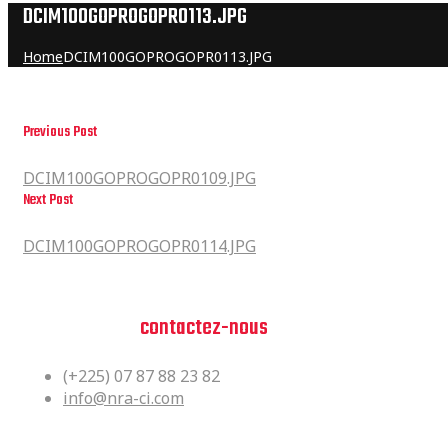
DCIM100GOPROGOPR0113.JPG
Home
DCIM100GOPROGOPR0113.JPG
Previous Post
DCIM100GOPROGOPR0109.JPG
DCIM100GOPROGOPR0109.JPG
Next Post
DCIM100GOPROGOPR0114.JPG
DCIM100GOPROGOPR0114.JPG
Vous avez des questions?
n'hesitez pas,
contactez-nous
(+225) 07 87 88 23 82
info@nra-ci.com
Siège Social