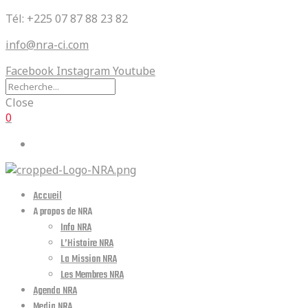
Tél: +225 07 87 88 23 82
info@nra-ci.com
Facebook
Instagram
Youtube
Close
0
Accueil
A propos de NRA
Info NRA
L’Histoire NRA
La Mission NRA
Les Membres NRA
Agenda NRA
Media NRA