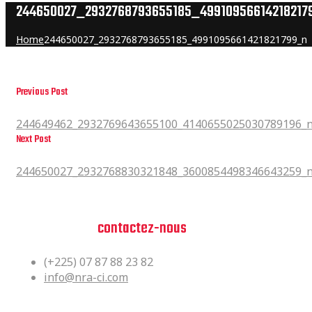
244650027_2932768793655185_49910956614218217
Home
244650027_2932768793655185_4991095661421821799_n
Previous Post
244649462_2932769643655100_4140655025030789196_n
244649462_2932769643655100_4140655025030789196_
Next Post
244650027_2932768830321848_3600854498346643259_n
244650027_2932768830321848_3600854498346643259_
Vous avez des questions?
n'hesitez pas,
contactez-nous
(+225) 07 87 88 23 82
info@nra-ci.com
Siège Social