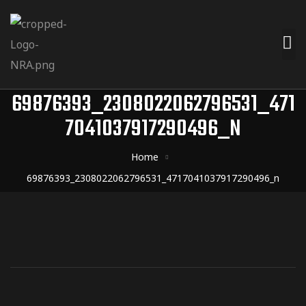
69876393_2308022062796531_471
7041037917290496_N
Home
69876393_2308022062796531_4717041037917290496_n