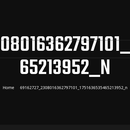
08016362797101
65213952_N
Home
69162727_2308016362797101_1751636535465213952_n