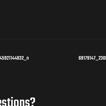
45921144832_n
69179147_230
estions?