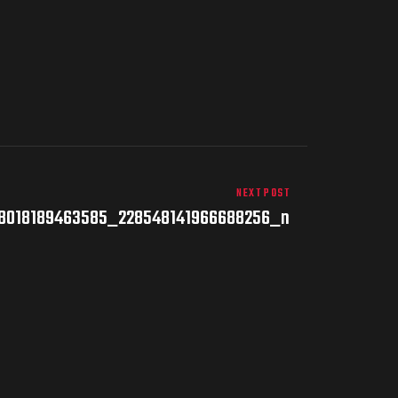
NEXT POST
8018189463585_228548141966688256_n