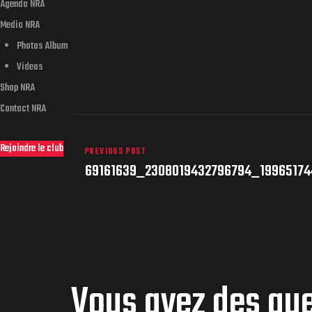
Agenda NRA
Media NRA
Photos Album
Videos
Shop NRA
Contact NRA
Rejoindre le club
PREVIOUS POST
69161639_2308019432796794_19965174
Vous avez des qu