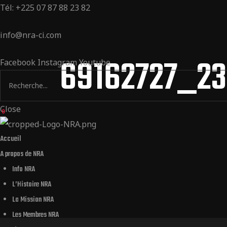
Tél: +225 07 87 88 23 82
info@nra-ci.com
69162727_23
Facebook
Instagram
Youtube
Close
0
Accueil
A propos de NRA
Info NRA
L’Histoire NRA
La Mission NRA
Les Membres NRA