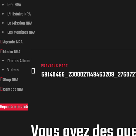
Info NRA
L’Histoire NRA
La Mission NRA
Les Membres NRA
Agenda NRA
Media NRA
Photos Album
PREVIOUS POST
Videos
69140466_2308021149463289_276072
Shop NRA
Contact NRA
Rejoindre le club
Vous avez des qu