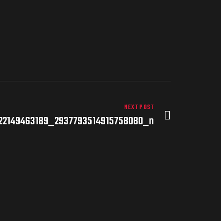
NEXT POST
22149463189_2937793514915758080_n