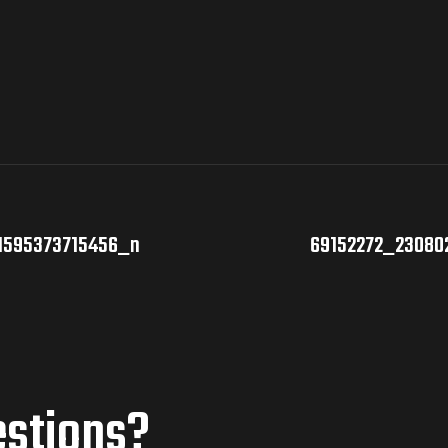
1595373715456_n
69152272_23080
estions?