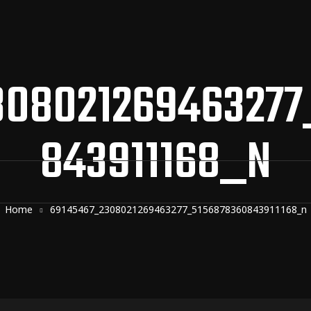
308021269463277
843911168_N
Home
69145467_2308021269463277_5156878360843911168_n