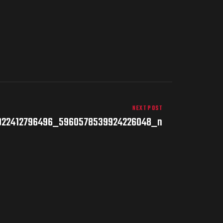
NEXT POST
022412796496_5960578539924226048_n