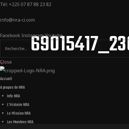
Tél: +225 07 87 88 23 82
info@nra-ci.com
69015417_2
Facebook
Instagram
Youtube
Close
0
Accueil
A propos de NRA
Info NRA
L’Histoire NRA
La Mission NRA
Les Membres NRA