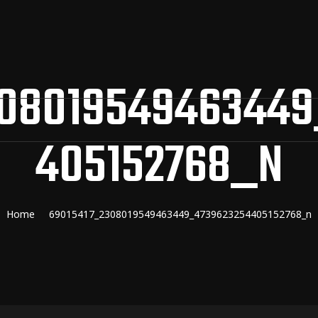
308019549463449
405152768_N
Home
69015417_2308019549463449_4739623254405152768_n