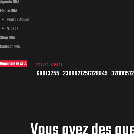
Agenda NRA
Media NRA
Photos Album
Videos
Shop NRA
Contact NRA
Rejoindre le club
PREVIOUS POST
69013755_2308021256129945_3780851
Vous avez des qu