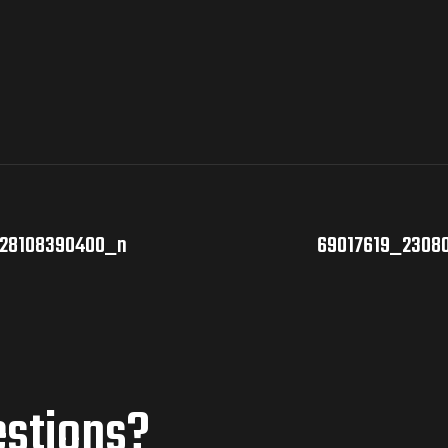
228108390400_n
69017619_2308
estions?