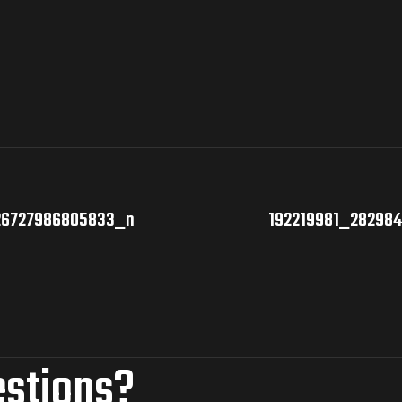
26727986805833_n
192219981_28298
estions?