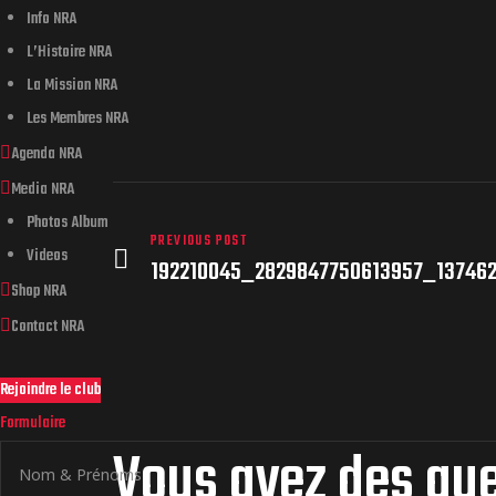
Info NRA
L’Histoire NRA
La Mission NRA
Les Membres NRA
Agenda NRA
Media NRA
Photos Album
PREVIOUS POST
Videos
192210045_2829847750613957_13746
Shop NRA
Contact NRA
Rejoindre le club
Formulaire
Vous avez des qu