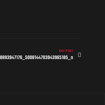
NEXT POST
48893947176_5008144703943965185_n