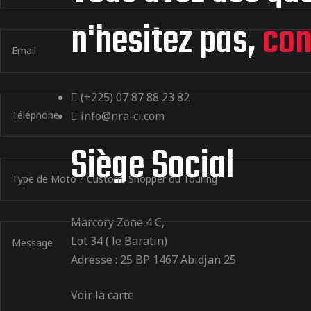
n'hesitez pas,
con
(+225) 07 87 88 23 82
info@nra-ci.com
Siège Social
Marcory Zone 4 C,
Lot 34 ( le Baratin)
Adresse : 25 BP 1467 Abidjan 25
Voir la carte