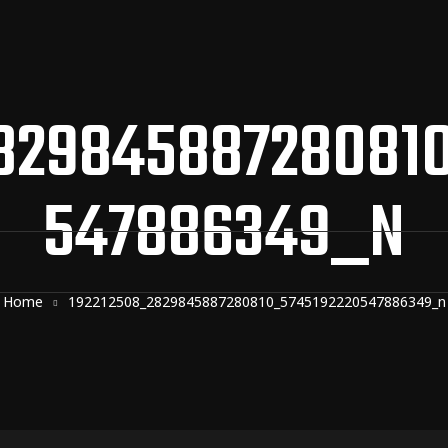
82984588728081
547886349_N
Home
192212508_2829845887280810_5745192220547886349_n