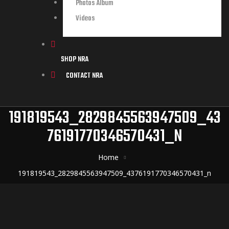
Photos Album
Videos
SHOP NRA
CONTACT NRA
191819543_2829845563947509_43
76191770346570431_N
Home
191819543_2829845563947509_4376191770346570431_n