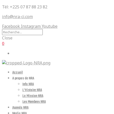
Tél: +225 07 87 88 23 82
info@nra-ci.com
Facebook
Instagram
Youtube
Close
0
Accueil
A propos de NRA
Info NRA
L’Histoire NRA
La Mission NRA
Les Membres NRA
Agenda NRA
Media NRA