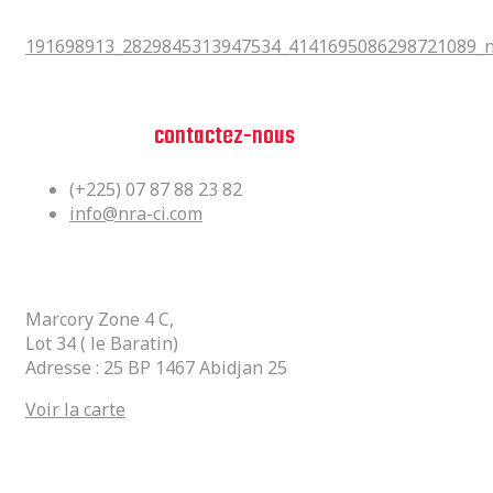
191698913_2829845313947534_4141695086298721089_n
191698913_2829845313947534_4141695086298721089_
Vous avez des questions?
n'hesitez pas,
contactez-nous
(+225) 07 87 88 23 82
info@nra-ci.com
Siège Social
Marcory Zone 4 C,
Lot 34 ( le Baratin)
Adresse : 25 BP 1467 Abidjan 25
Voir la carte
Lien Utiles