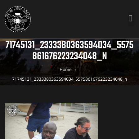
71745131_2333380363594034_5575
861676223234048_N
Home
71745131_2333380363594034_5575861676223234048_n