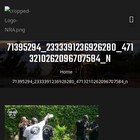
71395294_2333391236926280_471
3210262096707584_N
Home
71395294_2333391236926280_4713210262096707584_n