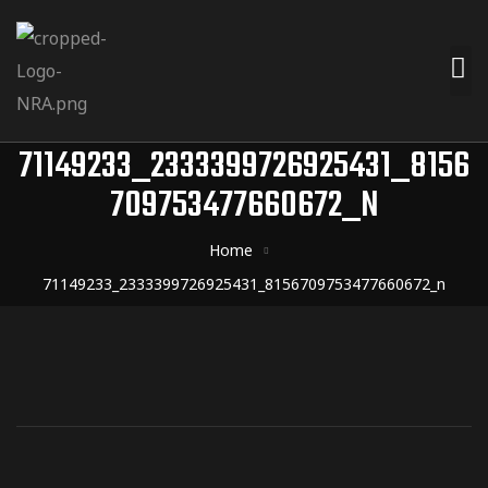
71149233_2333399726925431_8156
709753477660672_N
Home
71149233_2333399726925431_8156709753477660672_n