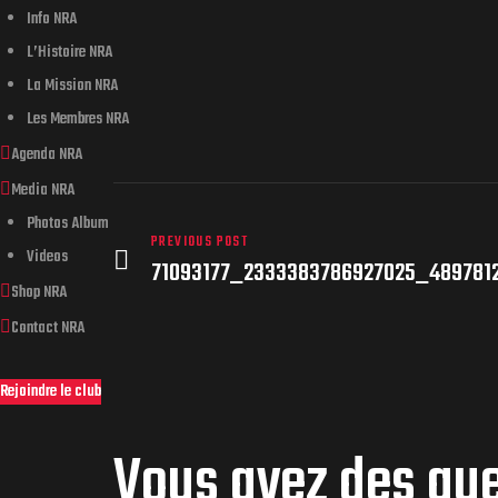
Info NRA
L’Histoire NRA
La Mission NRA
Les Membres NRA
Agenda NRA
Media NRA
Photos Album
PREVIOUS POST
Videos
71093177_2333383786927025_489781
Shop NRA
Contact NRA
Rejoindre le club
Vous avez des qu