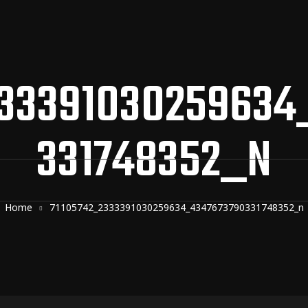
333391030259634
331748352_N
Home
71105742_2333391030259634_4347673790331748352_n