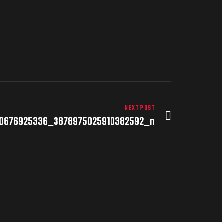
NEXT POST
00676925336_3878975025910382592_n