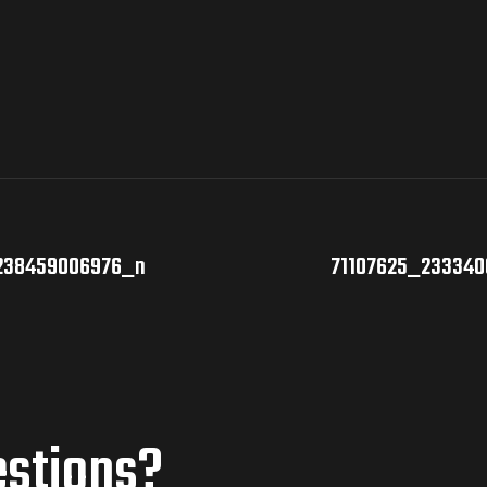
238459006976_n
71107625_23334
estions?