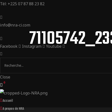
Tél: +225 07 87 88 23 82
info@nra-ci.com
71105742_2
Facebook
Instagram
Youtube
Close
0
Accueil
A propos de NRA