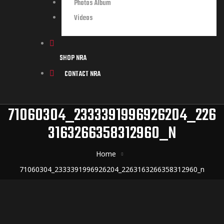
Photos Album
Videos
SHOP NRA
CONTACT NRA
71060304_2333391996926204_226
3163266358312960_N
Home
71060304_2333391996926204_2263163266358312960_n