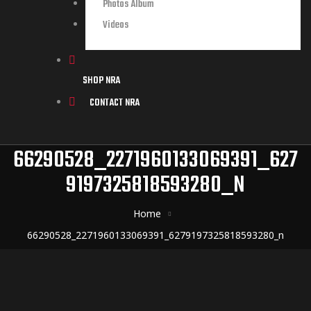
Photos Album
Videos
SHOP NRA
CONTACT NRA
66290528_2271960133069391_627
9197325818593280_N
Home
66290528_2271960133069391_6279197325818593280_n