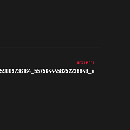
NEXT POST
1959069736164_5575644458252238848_n