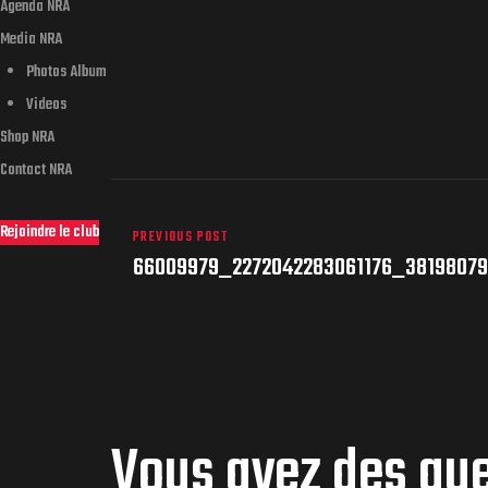
Agenda NRA
Media NRA
Photos Album
Videos
Shop NRA
Contact NRA
Rejoindre le club
PREVIOUS POST
66009979_2272042283061176_3819807
Vous avez des qu