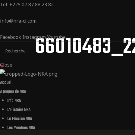
Tél: +225 07 87 88 23 82
info@nra-ci.com
66010483_2
Facebook
Instagram
Youtube
Close
0
Accueil
A propos de NRA
Info NRA
L’Histoire NRA
La Mission NRA
Les Membres NRA