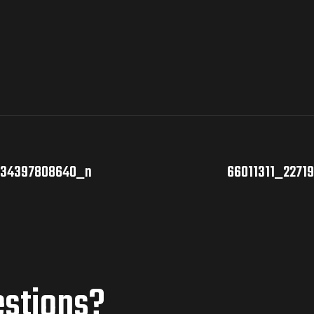
934397808640_n
66011311_227
estions?