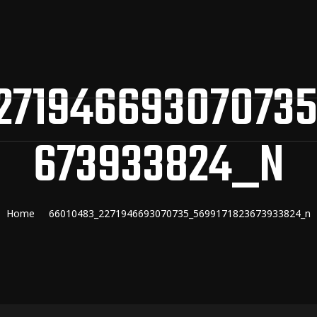
271946693070735
673933824_N
Home
66010483_2271946693070735_5699171823673933824_n