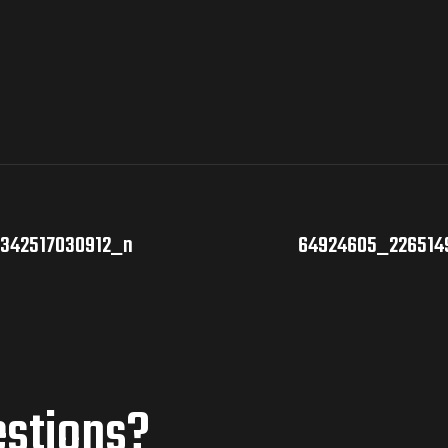
8342517030912_n
64924605_226514
estions?