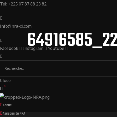
Tél: +225 07 87 88 23 82
info@nra-ci.com
64916585_22
Facebook
Instagram
Youtube
Close
0
Accueil
A propos de NRA