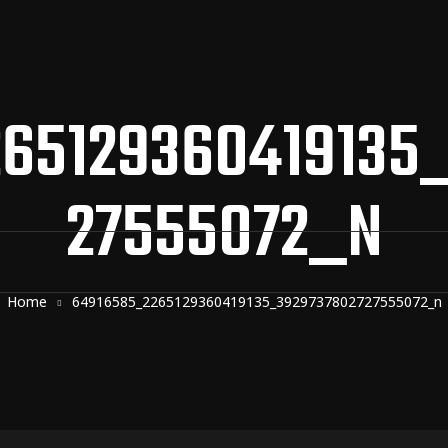
65129360419135
27555072_N
Home
64916585_2265129360419135_3929737802727555072_n