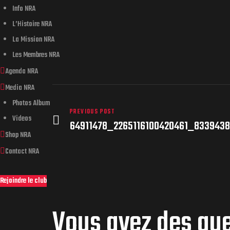
Info NRA
L’Histoire NRA
La Mission NRA
Les Membres NRA
Agenda NRA
Media NRA
Photos Album
PREVIOUS POST
Videos
64911478_2265116100420461_833943
Shop NRA
Contact NRA
Rejoindre le club
Vous avez des qu