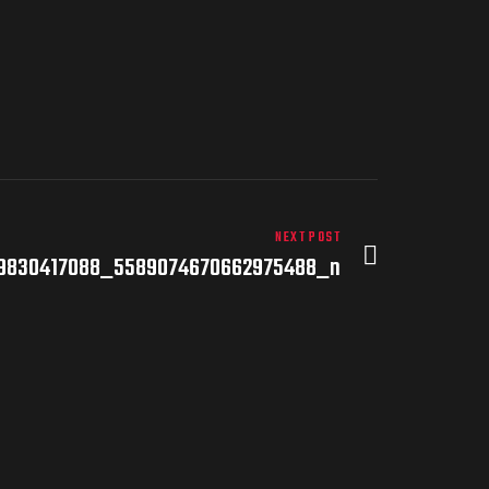
NEXT POST
9830417088_5589074670662975488_n