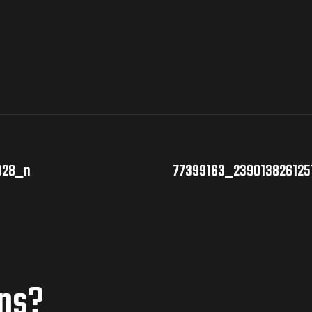
328_n
77399163_23901382612
ons?