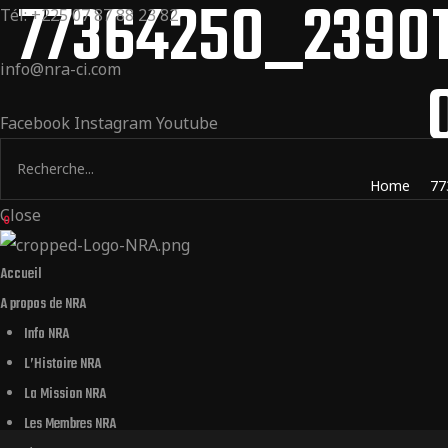
77364250_23901
Tél: +225 07 87 88 23 82
info@nra-ci.com
Facebook
Instagram
Youtube
Home
77
Close
0
Accueil
A propos de NRA
Info NRA
L’Histoire NRA
La Mission NRA
Les Membres NRA