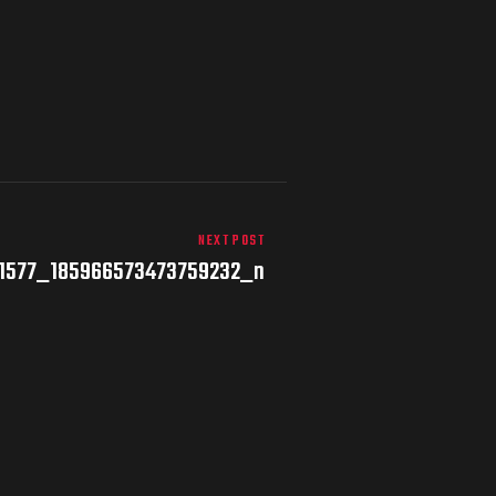
NEXT POST
51577_185966573473759232_n