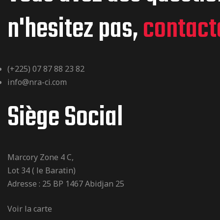
n'hesitez pas,
contact
(+225) 07 87 88 23 82
info@nra-ci.com
Siège Social
Marcory Zone 4 C,
Lot 34 ( le Baratin)
Adresse : 25 BP 1467 Abidjan 25
Voir la carte