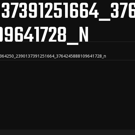
37391251664_37
09641728_N
364250_2390137391251664_3764245888109641728_n