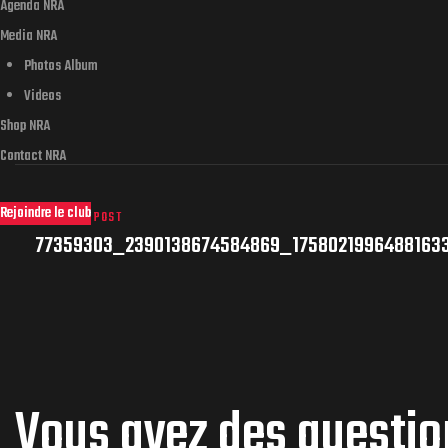
Agenda NRA
Media NRA
Photos Album
Videos
Shop NRA
Contact NRA
Rejoindre le club
PREVIOUS POST
77359303_2390138674584869_1758021996488163
Vous avez des questi