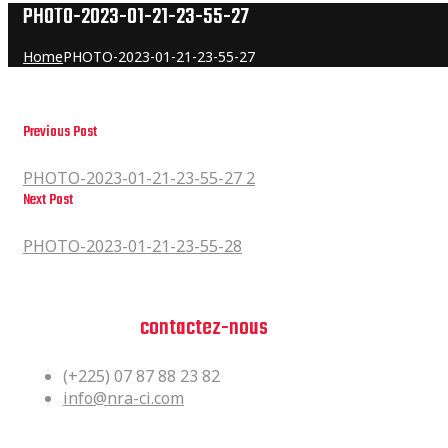
PHOTO-2023-01-21-23-55-27
Home
PHOTO-2023-01-21-23-55-27
Previous Post
PHOTO-2023-01-21-23-55-27 2
PHOTO-2023-01-21-23-55-27 2
Next Post
PHOTO-2023-01-21-23-55-28
PHOTO-2023-01-21-23-55-28
Vous avez des questions?
n'hesitez pas,
contactez-nous
(+225) 07 87 88 23 82
info@nra-ci.com
Siège Social