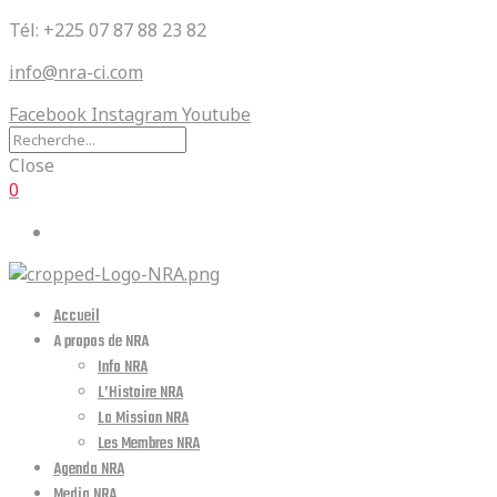
Tél: +225 07 87 88 23 82
info@nra-ci.com
Facebook
Instagram
Youtube
Close
0
Accueil
A propos de NRA
Info NRA
L’Histoire NRA
La Mission NRA
Les Membres NRA
Agenda NRA
Media NRA